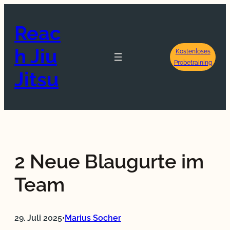
Zum
Inhalt
Reac
springen
h Jiu
Kostenloses
Probetraining
Jitsu
2 Neue Blaugurte im
Team
29. Juli 2025
Marius Socher
•